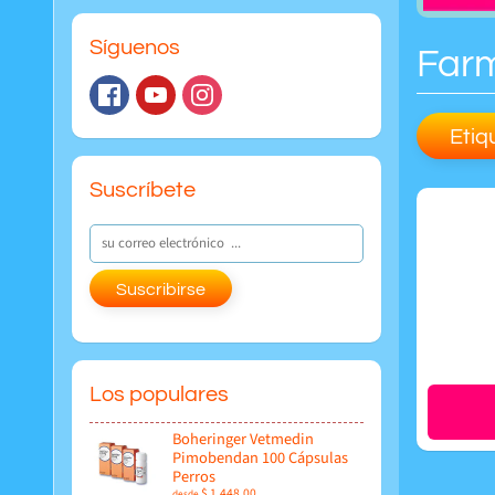
Síguenos
Far
Etiq
Suscríbete
Suscribirse
Los populares
Boheringer Vetmedin
Pimobendan 100 Cápsulas
Perros
$ 1,448.00
desde