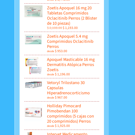
Zoetis Apoquel 16 mg 20
Tabletas Comprimidos
Oclacitinib Perros (2 Blister
de 10 piezas)
$ 2,108.00
$ 1,193.00
Zoetis Apoquel 5.4 mg
Comprimidos Oclacitinib
Perros
$ 953.00
desde
Apoquel Masticable 16 mg
Dermatitis Atópica Perros
Zoetis
$ 1,196.00
desde
Vetoryl Trilostano 30
Capsulas
Hiperadrenocorticismo
$ 967.00
desde
Holliday Pimocard
Pimobendan 100
comprimidos (5 cajas con
20 comprimidos) Perros
$ 1,925.00
desde
Intervet Medicamento