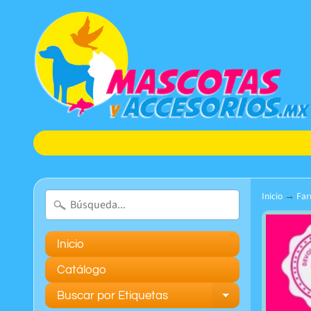
Inicio
→
Fa
Inicio
Catálogo
Buscar por Etiquetas
Expand chil