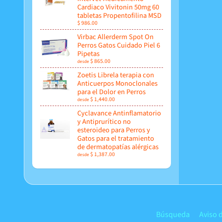
Cardiaco Vivitonin 50mg 60
tabletas Propentofilina MSD
$ 986.00
Virbac Allerderm Spot On
Perros Gatos Cuidado Piel 6
Pipetas
$ 865.00
desde
Zoetis Librela terapia con
Anticuerpos Monoclonales
para el Dolor en Perros
$ 1,440.00
desde
Cyclavance Antinflamatorio
y Antiprurítico no
esteroideo para Perros y
Gatos para el tratamiento
de dermatopatías alérgicas
$ 1,387.00
desde
Búsqueda
Aviso 