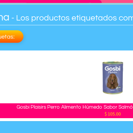
ma
- Los productos etiquetados com
uetas:
Gosbi Plaisirs Perro Alimento Húmedo Sabor Salmón
$ 105.00