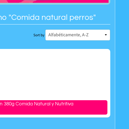
o "Comida natural perros"
Sort by
 380g Comida Natural y Nutritiva