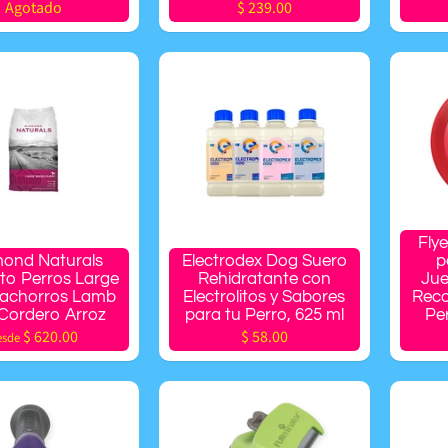
Agotado
$ 239.00
Fly
ond Naturals
Electrodex Dog Suero
p
to Perros Large
Rehidratante con
Jue
achorros Lamb
Electrolitos y Sabores
Reco
 Cordero Arroz
para tu Perro, 625 ml
Per
$ 620.00
$ 58.00
esde