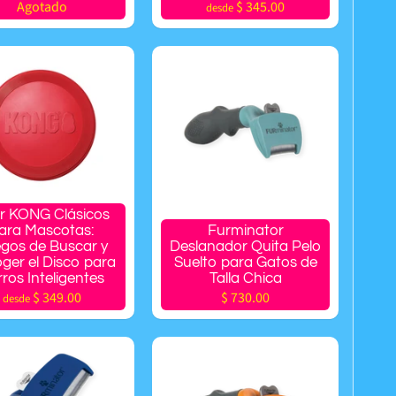
Agotado
$ 345.00
desde
er KONG Clásicos
ara Mascotas:
Furminator
gos de Buscar y
Deslanador Quita Pelo
ger el Disco para
Suelto para Gatos de
ros Inteligentes
Talla Chica
$ 349.00
$ 730.00
desde