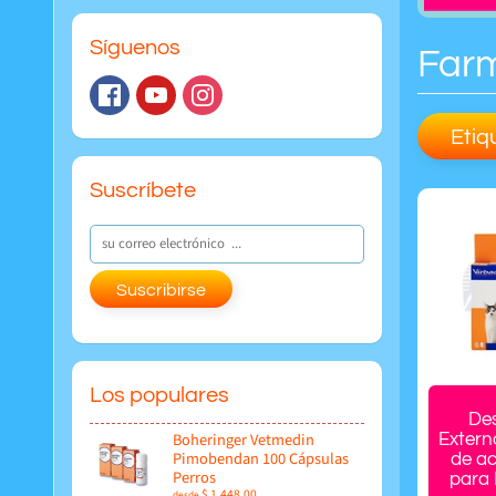
Síguenos
Far
Etiq
Suscríbete
Suscribirse
Los populares
De
Boheringer Vetmedin
Extern
Pimobendan 100 Cápsulas
de ac
Perros
para 
$ 1,448.00
desde