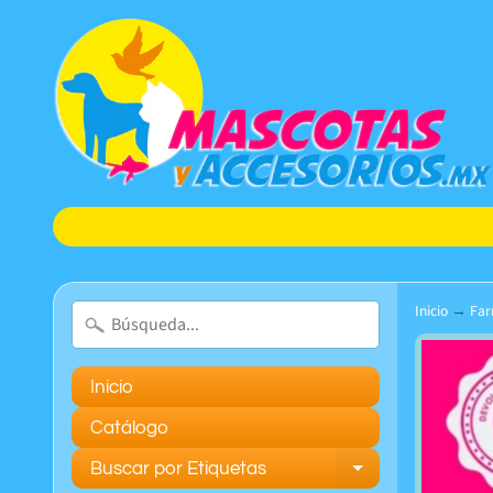
Inicio
→
Fa
Inicio
Catálogo
Buscar por Etiquetas
Expand chil