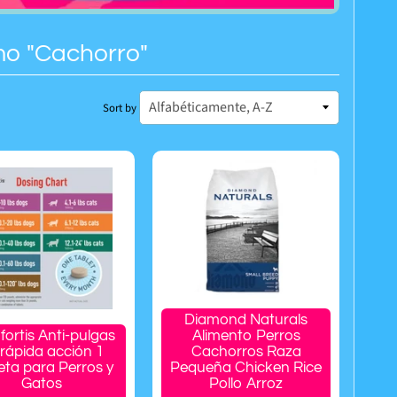
mo "Cachorro"
Sort by
Diamond Naturals
ortis Anti-pulgas
Alimento Perros
 rápida acción 1
Cachorros Raza
eta para Perros y
Pequeña Chicken Rice
Gatos
Pollo Arroz