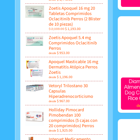
Zoetis Apoquel 16 mg 20
Tabletas Comprimidos
Oclacitinib Perros (2 Blister
de 10 piezas)
$ 2,108.00
$ 1,193.00
Zoetis Apoquel 5.4 mg
Comprimidos Oclacitinib
Perros
$ 953.00
desde
Apoquel Masticable 16 mg
Dermatitis Atópica Perros
Zoetis
$ 1,196.00
desde
Diam
Vetoryl Trilostano 30
Alimen
Capsulas
Dog C
Hiperadrenocorticismo
Rice
$ 967.00
desde
d
Holliday Pimocard
Pimobendan 100
comprimidos (5 cajas con
20 comprimidos) Perros
$ 1,925.00
desde
Intervet Medicamento