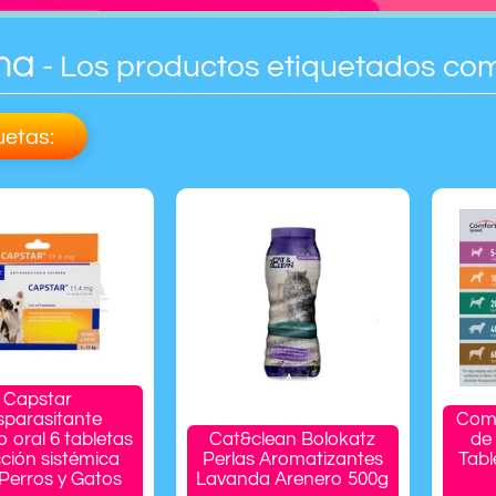
ma
- Los productos etiquetados co
uetas:
Capstar
sparasitante
Comf
o oral 6 tabletas
Cat&clean Bolokatz
de
ción sistémica
Perlas Aromatizantes
Tabl
Perros y Gatos
Lavanda Arenero 500g