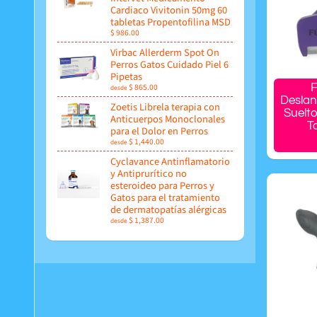
Cardiaco Vivitonin 50mg 60
tabletas Propentofilina MSD
$ 986.00
Virbac Allerderm Spot On
Perros Gatos Cuidado Piel 6
Pipetas
$ 865.00
F
desde
Deslan
Zoetis Librela terapia con
Suelt
Anticuerpos Monoclonales
T
para el Dolor en Perros
$ 1,440.00
desde
Cyclavance Antinflamatorio
y Antiprurítico no
esteroideo para Perros y
Gatos para el tratamiento
de dermatopatías alérgicas
$ 1,387.00
desde