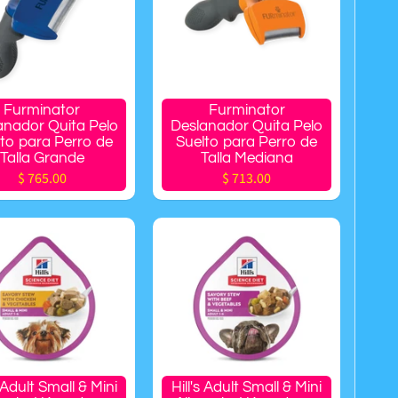
Furminator
Furminator
anador Quita Pelo
Deslanador Quita Pelo
to para Perro de
Suelto para Perro de
Talla Grande
Talla Mediana
$ 765.00
$ 713.00
s Adult Small & Mini
Hill's Adult Small & Mini