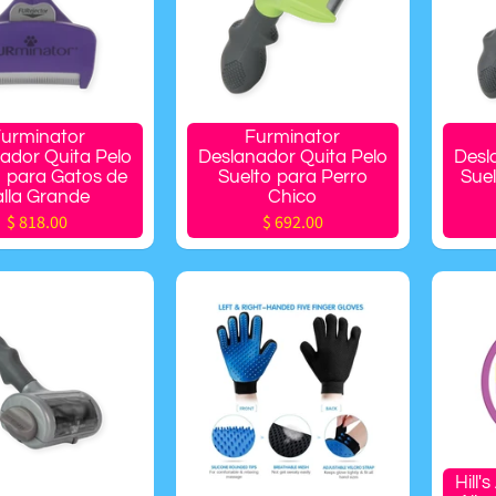
urminator
Furminator
ador Quita Pelo
Deslanador Quita Pelo
Desl
o para Gatos de
Suelto para Perro
Suel
alla Grande
Chico
$ 818.00
$ 692.00
Hill'