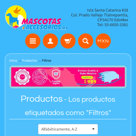
Isla Santa Catarina #28
Col. Prado Vallejo Tlalnepantla,
CP.54170 EdoMex
Tel: 55-6650-3381
MXN
Inicio
→
Productos
→
Filtros
Productos
- Los productos
etiquetados como "Filtros"