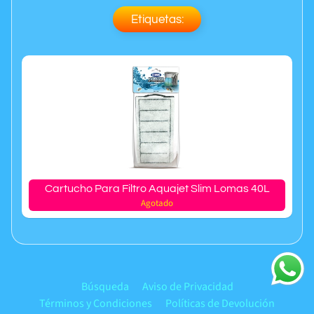
Etiquetas:
Cartucho Para Filtro Aquajet Slim Lomas 40L
Agotado
Búsqueda
Aviso de Privacidad
Términos y Condiciones
Políticas de Devolución