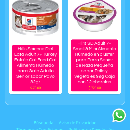
Hill's SD Adult 7+
Hill's Science Diet
Small & Mini Alimento
Lata Adult 7+ Turkey
Húmedo en cluster
Entrée Cat Food Cat
para Perro Senior
Alimento Húmedo
de Raza Pequeña
para Gato Adulto
sabor Pollo y
Senior sabor Pavo
Vegetales 99g Caja
82gr
con 12 charolas
$ 70.00
$ 720.00
Búsqueda
Aviso de Privacidad
Términos y Condiciones
Políticas de Devolución