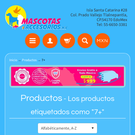
Isla Santa Catarina #28
Col. Prado Vallejo Tlalnepantla,
CP.54170 EdoMex
Tel: 55-6650-3381
MXN
Inicio
→
Productos
→
7+
Productos
- Los productos
etiquetados como "7+"