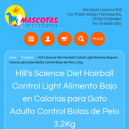
Isla Santa Catarina #28
Col. Prado Vallejo Tlalnepantla,
CP.54170 EdoMex
Tel: 55-6650-3381
MXN
Inicio
→
Products
→
Hill's Science Diet Hairball Control Light Alimento Bajo en
Calorías para Gato Adulto Control Bolas de Pelo 3.2Kg
Hill's Science Diet Hairball
Control Light Alimento Bajo
en Calorías para Gato
Adulto Control Bolas de Pelo
3.2Kg