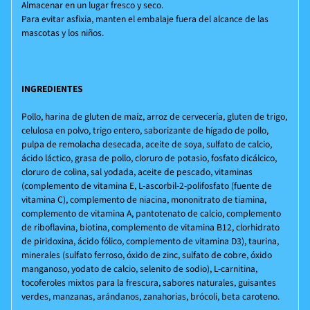
Almacenar en un lugar fresco y seco.
Para evitar asfixia, manten el embalaje fuera del alcance de las
mascotas y los niños.
INGREDIENTES
Pollo, harina de gluten de maíz, arroz de cervecería, gluten de trigo,
celulosa en polvo, trigo entero, saborizante de hígado de pollo,
pulpa de remolacha desecada, aceite de soya, sulfato de calcio,
ácido láctico, grasa de pollo, cloruro de potasio, fosfato dicálcico,
cloruro de colina, sal yodada, aceite de pescado, vitaminas
(complemento de vitamina E, L-ascorbil-2-polifosfato (fuente de
vitamina C), complemento de niacina, mononitrato de tiamina,
complemento de vitamina A, pantotenato de calcio, complemento
de riboflavina, biotina, complemento de vitamina B12, clorhidrato
de piridoxina, ácido fólico, complemento de vitamina D3), taurina,
minerales (sulfato ferroso, óxido de zinc, sulfato de cobre, óxido
manganoso, yodato de calcio, selenito de sodio), L-carnitina,
tocoferoles mixtos para la frescura, sabores naturales, guisantes
verdes, manzanas, arándanos, zanahorias, brócoli, beta caroteno.