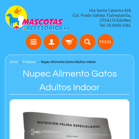
Isla Santa Catarina #28
Col. Prado Vallejo Tlalnepantla,
CP.54170 EdoMex
Tel: 55-6650-3381
MXN
Inicio
→
Products
→
Nupec Alimento Gatos Adultos Indoor
Nupec Alimento Gatos
Adultos Indoor