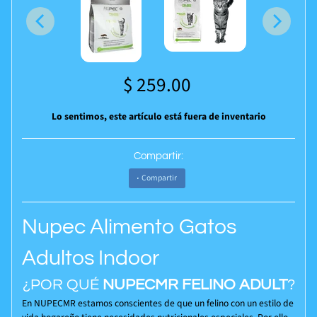
$ 259.00
Lo sentimos, este artículo está fuera de inventario
Compartir:
Compartir
Nupec Alimento Gatos
Adultos Indoor
¿POR QUÉ
NUPEC
MR
FELINO ADULT
?
En NUPEC
MR
estamos conscientes de que un felino con un estilo de