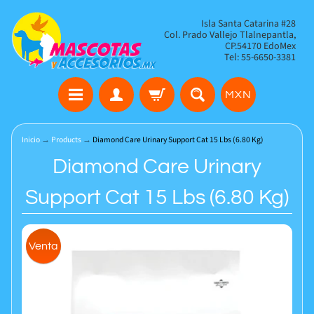
Isla Santa Catarina #28
Col. Prado Vallejo Tlalnepantla,
CP.54170 EdoMex
Tel: 55-6650-3381
MXN
Inicio
→
Products
→
Diamond Care Urinary Support Cat 15 Lbs (6.80 Kg)
Diamond Care Urinary
Support Cat 15 Lbs (6.80 Kg)
Venta