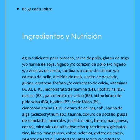
85 gr cada sobre
Ingredientes y Nutrición
Agua suficiente para proceso, carne de pollo, gluten de trigo
y/o harina de soya, hígado y/o corazón de pollo e/o hígado
y/o vísceras de cerdo, sardina y/o carne de salmón y/o
carcasa de pollo, almidón de maíz, aceite de pescado,
glicina, dextrosa, fosfato y/o carbonato de calcio, vitaminas
(A, D3, E, K3, mononitrato de tiamina (B1), riboflavina (B2),
niacina (B3), pantotenato de calcio (B5), hidrocloruro de
piridoxina (B6), biotina (B7) ácido fólico (B9),
cianocobalamina (B12), cloruro de colina), sal*, harina de
alga (Schizochytrium sp.), taurina, cloruro de potásio, pulpa
de remolacha, minerales [(sulfatos: zinc, hierro, manganeso,
cobre), minerales de alta absorción (proteinatos/glicinatos:
zinc, hierro, manganeso, cobre, selenio), yodato de calcio,
selenito de sodio], pirofosfato tetrasódico y/o difosfato