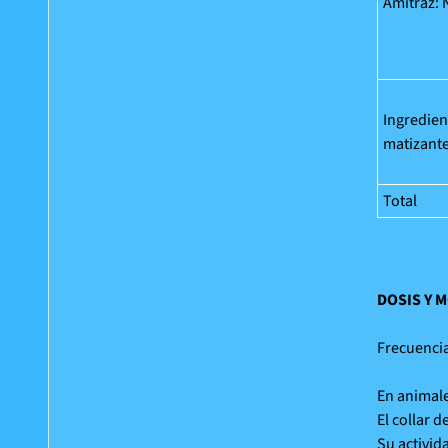
Amitraz: N
Ingredien
matizante
Total
DOSIS Y 
Frecuencia
En animale
El collar 
Su activid