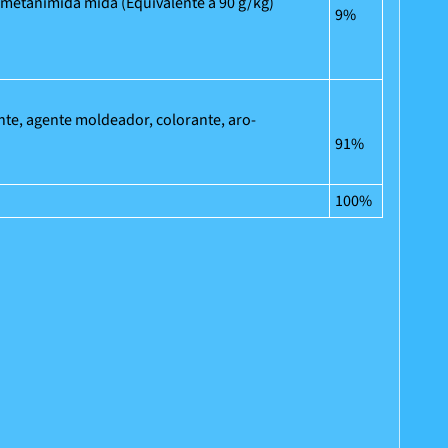
etilmetanimida mida (Equivalente a 90 g/kg)
9%
ante, agente moldeador, colorante, aro­
91%
100%