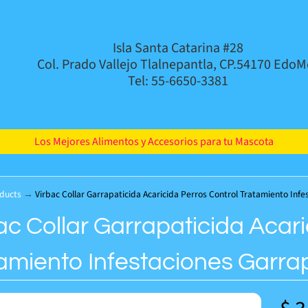
Isla Santa Catarina #28
Col. Prado Vallejo Tlalnepantla, CP.54170 EdoM
Tel: 55-6650-3381
Los Mejores Alimentos y Accesorios para tu Mascota
ducts
→
Virbac Collar Garrapaticida Acaricida Perros Control Tratamiento Inf
ac Collar Garrapaticida Acari
amiento Infestaciones Garra
d menu