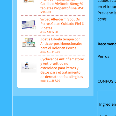
cuales act
Cardiaco Vivitonin 50mg 60
en el trat
tabletas Propentofilina MSD
$ 986.00
Previene la
canis
.
Virbac Allerderm Spot On
Perros Gatos Cuidado Piel 6
Pipetas
$ 865.00
desde
Zoetis Librela terapia con
Anticuerpos Monoclonales
Recomend
para el Dolor en Perros
$ 1,440.00
desde
Perros
Cyclavance Antinflamatorio
y Antiprurítico no
esteroideo para Perros y
Gatos para el tratamiento
de dermatopatías alérgicas
$ 1,387.00
COMPOSIC
desde
Ingredien