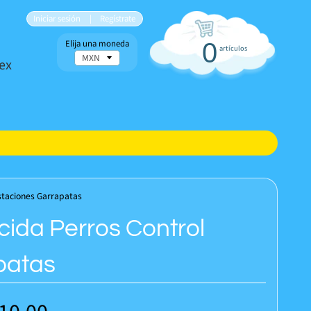
Iniciar sesión
|
Regístrate
Elija una moneda
0
artículos
ex
estaciones Garrapatas
cida Perros Control
patas