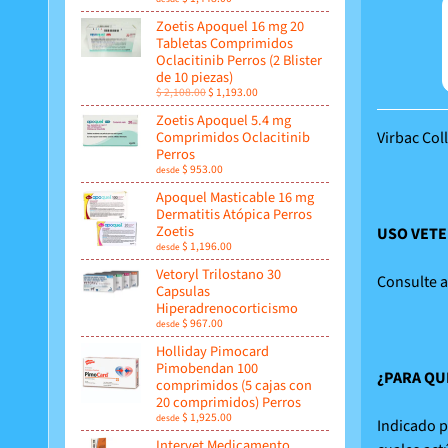
Zoetis Apoquel 16 mg 20
Tabletas Comprimidos
Oclacitinib Perros (2 Blister
de 10 piezas)
$ 2,108.00
$ 1,193.00
Zoetis Apoquel 5.4 mg
Comprimidos Oclacitinib
Virbac Col
Perros
$ 953.00
desde
Apoquel Masticable 16 mg
Dermatitis Atópica Perros
Zoetis
USO VETE
$ 1,196.00
desde
Vetoryl Trilostano 30
Consulte a
Capsulas
Hiperadrenocorticismo
$ 967.00
desde
Holliday Pimocard
Pimobendan 100
¿PARA QU
comprimidos (5 cajas con
20 comprimidos) Perros
$ 1,925.00
desde
Indicado p
Intervet Medicamento