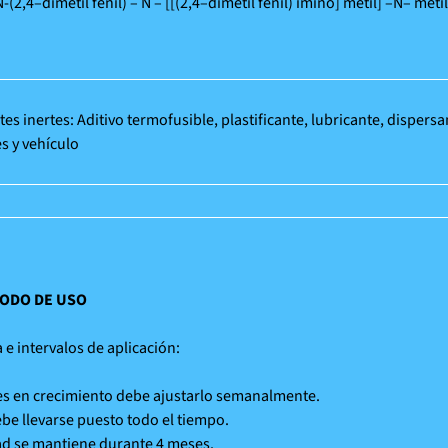
-(2,4–dimetil fenil) – N – [[(2,4–dimetil fenil) imino] metil] –N– m
tes inertes: Aditivo termofusible, plastificante, lubricante, dispers
s y vehículo
MODO DE USO
 e intervalos de aplicación:
s en crecimiento debe ajustarlo semanalmente.
debe llevarse puesto todo el tiempo.
ad se mantiene durante 4 meses.