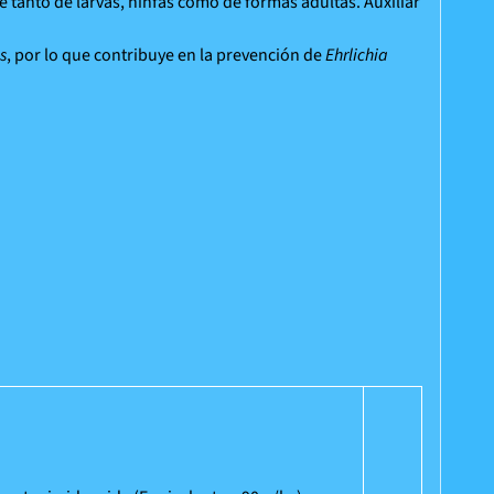
anto de larvas, ninfas como de formas adultas. Auxiliar
s
,
por lo que contribuye en la prevención de
Ehrlichia