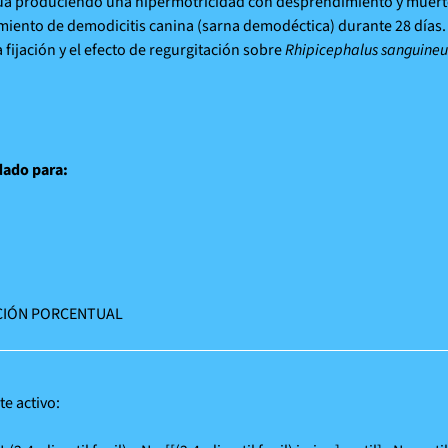
úa produciendo una hipermotricidad con desprendimiento y muerte t
amiento de demodicitis canina (sarna demodéctica) durante 28 días.
 fijación y el efecto de regurgitación sobre
Rhipicephalus sanguineu
ado para:
IÓN PORCENTUAL
te activo: