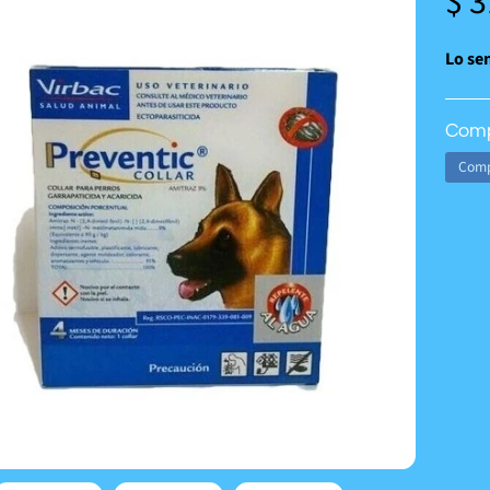
$ 
Lo sen
Comp
Comp