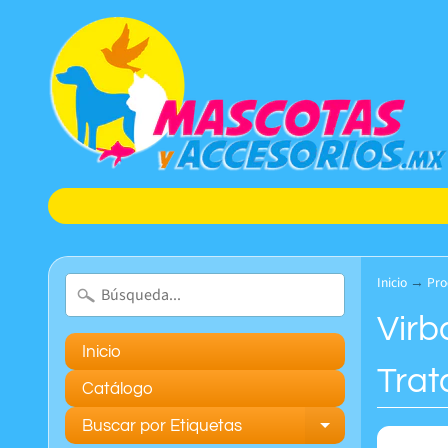
Inicio
→
Pro
Virb
Inicio
Trat
Catálogo
Buscar por Etiquetas
Expand chil