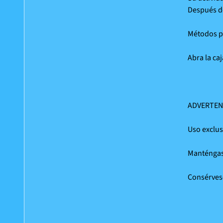
Después de
Métodos pa
Abra la caj
ADVERTEN
Uso exclus
Manténgase
Consérvese 