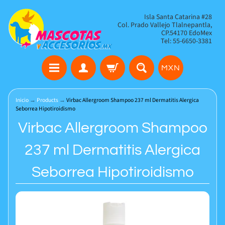
Isla Santa Catarina #28
Col. Prado Vallejo Tlalnepantla,
CP.54170 EdoMex
Tel: 55-6650-3381
MXN
Inicio
→
Products
→
Virbac Allergroom Shampoo 237 ml Dermatitis Alergica
Seborrea Hipotiroidismo
Virbac Allergroom Shampoo
237 ml Dermatitis Alergica
Seborrea Hipotiroidismo