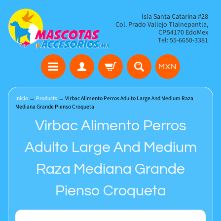
Isla Santa Catarina #28
Col. Prado Vallejo Tlalnepantla,
CP.54170 EdoMex
Tel: 55-6650-3381
MXN
Inicio
→
Products
→
Virbac Alimento Perros Adulto Large And Medium Raza
Mediana Grande Pienso Croqueta
Virbac Alimento Perros
Adulto Large And Medium
Raza Mediana Grande
Pienso Croqueta