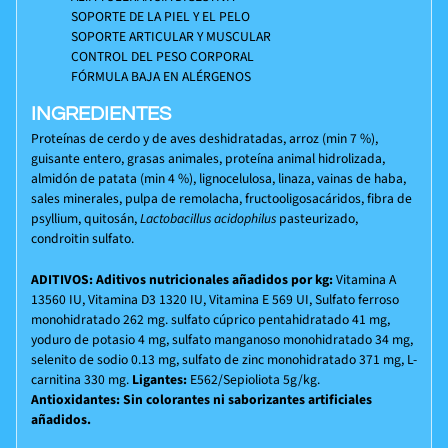
SOPORTE DE LA PIEL Y EL PELO
SOPORTE ARTICULAR Y MUSCULAR
CONTROL DEL PESO CORPORAL
FÓRMULA BAJA EN ALÉRGENOS
INGREDIENTES
Proteínas de cerdo y de aves deshidratadas, arroz (min 7 %),
guisante entero, grasas animales, proteína animal hidrolizada,
almidón de patata (min 4 %), lignocelulosa, linaza, vainas de haba,
sales minerales, pulpa de remolacha, fructooligosacáridos, fibra de
psyllium, quitosán,
Lactobacillus acidophilus
pasteurizado,
condroitin sulfato.
ADITIVOS:
Aditivos nutricionales añadidos por kg:
Vitamina A
13560 IU, Vitamina D3 1320 IU, Vitamina E 569 UI, Sulfato ferroso
monohidratado 262 mg. sulfato cúprico pentahidratado 41 mg,
yoduro de potasio 4 mg, sulfato manganoso monohidratado 34 mg,
selenito de sodio 0.13 mg, sulfato de zinc monohidratado 371 mg, L-
carnitina 330 mg.
Ligantes:
E562/Sepioliota 5g/kg.
Antioxidantes:
Sin colorantes ni saborizantes artificiales
añadidos.