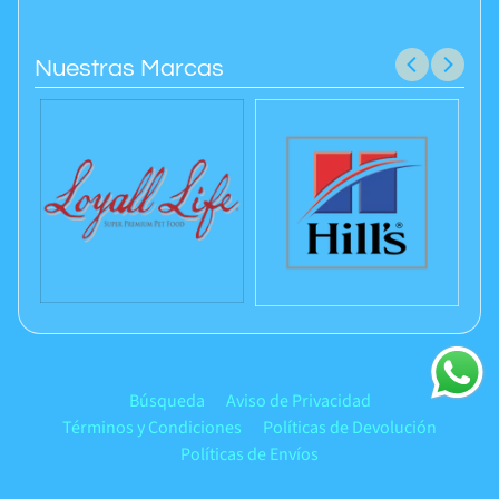
Nuestras Marcas
Búsqueda
Aviso de Privacidad
Términos y Condiciones
Políticas de Devolución
Políticas de Envíos