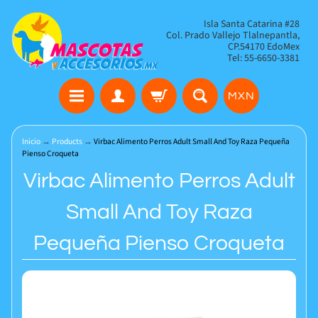
Isla Santa Catarina #28
Col. Prado Vallejo Tlalnepantla,
CP.54170 EdoMex
Tel: 55-6650-3381
MXN
Inicio
→
Products
→
Virbac Alimento Perros Adult Small And Toy Raza Pequeña
Pienso Croqueta
Virbac Alimento Perros Adult
Small And Toy Raza
Pequeña Pienso Croqueta