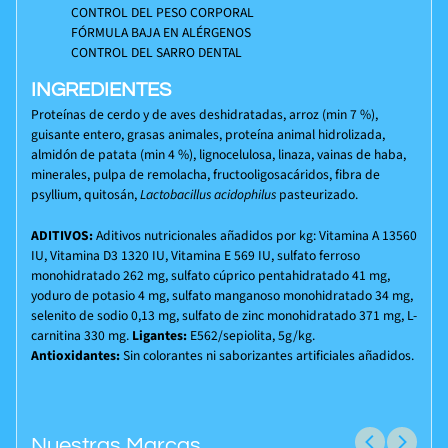
CONTROL DEL PESO CORPORAL
FÓRMULA BAJA EN ALÉRGENOS
CONTROL DEL SARRO DENTAL
INGREDIENTES
Proteínas de cerdo y de aves deshidratadas, arroz (min 7 %),
guisante entero, grasas animales, proteína animal hidrolizada,
almidón de patata (min 4 %), lignocelulosa, linaza, vainas de haba,
minerales, pulpa de remolacha, fructooligosacáridos, fibra de
psyllium, quitosán,
Lactobacillus acidophilus
pasteurizado.
ADITIVOS:
Aditivos nutricionales añadidos por kg: Vitamina A 13560
IU, Vitamina D3 1320 IU, Vitamina E 569 IU, sulfato ferroso
monohidratado 262 mg, sulfato cúprico pentahidratado 41 mg,
yoduro de potasio 4 mg, sulfato manganoso monohidratado 34 mg,
selenito de sodio 0,13 mg, sulfato de zinc monohidratado 371 mg, L-
carnitina 330 mg.
Ligantes:
E562/sepiolita, 5g/kg.
Antioxidantes:
Sin colorantes ni saborizantes artificiales añadidos.
Nuestras Marcas