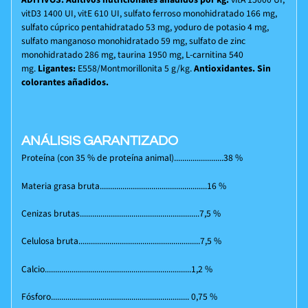
vitD3 1400 UI, vitE 610 UI, sulfato ferroso monohidratado 166 mg,
sulfato cúprico pentahidratado 53 mg, yoduro de potasio 4 mg,
sulfato manganoso monohidratado 59 mg, sulfato de zinc
monohidratado 286 mg, taurina 1950 mg, L-carnitina 540
mg.
Ligantes:
E558/Montmorillonita 5 g/kg.
Antioxidantes. Sin
colorantes añadidos.
ANÁLISIS GARANTIZADO
Proteína (con 35 % de proteína animal)........................38 %
Materia grasa bruta....................................................16 %
Cenizas brutas..........................................................7,5 %
Celulosa bruta...........................................................7,5 %
Calcio.......................................................................1,2 %
Fósforo................................................................... 0,75 %