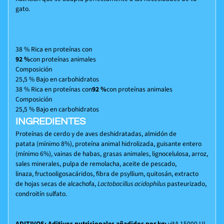
gato.
38 %
Rica en proteínas
con
92 %
con proteínas animales
Composición
25,5 %
Bajo en carbohidratos
38 %
Rica en proteínas
con
92 %
con proteínas animales
Composición
25,5 %
Bajo en carbohidratos
INGREDIENTES
Proteínas de cerdo y de aves deshidratadas, almidón de
patata (mínimo 8%), proteína animal hidrolizada, guisante entero
(mínimo 6%), vainas de habas, grasas animales, lignocelulosa, arroz,
sales minerales, pulpa de remolacha, aceite de pescado,
linaza, fructooligosacáridos, fibra de psyllium, quitosán, extracto
de hojas secas de alcachofa,
Lactobacillus acidophilus
pasteurizado,
condroitín sulfato.
ADITIVOS: Aditivos nutricionales añadidos por kg:
vitA 15000 UI,