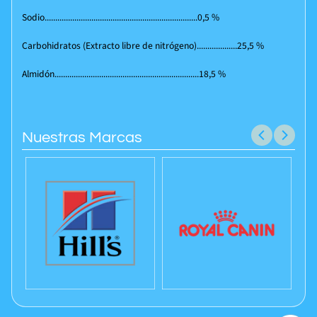
Sodio........................................................................0,5 %
Carbohidratos (Extracto libre de nitrógeno)...................25,5 %
Almidón....................................................................18,5 %
Nuestras Marcas