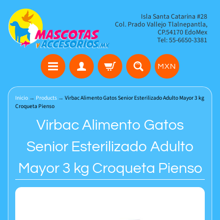
Isla Santa Catarina #28
Col. Prado Vallejo Tlalnepantla,
CP.54170 EdoMex
Tel: 55-6650-3381
MXN
Inicio
→
Products
→
Virbac Alimento Gatos Senior Esterilizado Adulto Mayor 3 kg
Croqueta Pienso
Virbac Alimento Gatos
Senior Esterilizado Adulto
Mayor 3 kg Croqueta Pienso