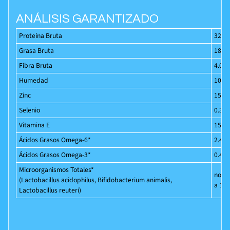
ANÁLISIS GARANTIZADO
Proteína Bruta
32.0%
Grasa Bruta
18.0%
Fibra Bruta
4.0%
Humedad
10.0
Zinc
150 
Selenio
0.3 m
Vitamina E
150 I
Ácidos Grasos Omega-6*
2.4% 
Ácidos Grasos Omega-3*
0.4% 
Microorganismos Totales*
not i
(Lactobacillus acidophilus, Bifidobacterium animalis,
a 1,0
Lactobacillus reuteri)