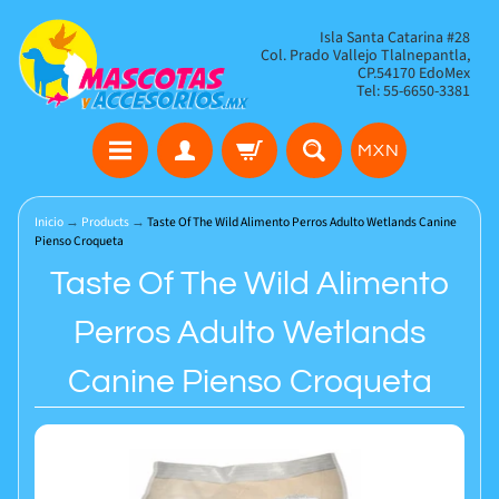
Isla Santa Catarina #28
Col. Prado Vallejo Tlalnepantla,
CP.54170 EdoMex
Tel: 55-6650-3381
MXN
Inicio
→
Products
→
Taste Of The Wild Alimento Perros Adulto Wetlands Canine
Pienso Croqueta
Taste Of The Wild Alimento
Perros Adulto Wetlands
Canine Pienso Croqueta