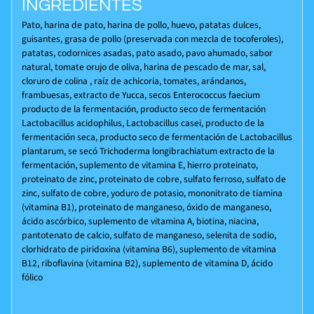
INGREDIENTES
Pato, harina de pato, harina de pollo, huevo, patatas dulces,
guisantes, grasa de pollo (preservada con mezcla de tocoferoles),
patatas, codornices asadas, pato asado, pavo ahumado, sabor
natural, tomate orujo de oliva, harina de pescado de mar, sal,
cloruro de colina , raíz de achicoria, tomates, arándanos,
frambuesas, extracto de Yucca, secos Enterococcus faecium
producto de la fermentación, producto seco de fermentación
Lactobacillus acidophilus, Lactobacillus casei, producto de la
fermentación seca, producto seco de fermentación de Lactobacillus
plantarum, se secó Trichoderma longibrachiatum extracto de la
fermentación, suplemento de vitamina E, hierro proteinato,
proteinato de zinc, proteinato de cobre, sulfato ferroso, sulfato de
zinc, sulfato de cobre, yoduro de potasio, mononitrato de tiamina
(vitamina B1), proteinato de manganeso, óxido de manganeso,
ácido ascórbico, suplemento de vitamina A, biotina, niacina,
pantotenato de calcio, sulfato de manganeso, selenita de sodio,
clorhidrato de piridoxina (vitamina B6), suplemento de vitamina
B12, riboflavina (vitamina B2), suplemento de vitamina D, ácido
fólico