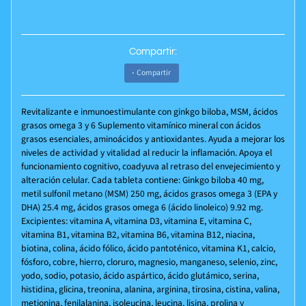
Compartir:
Compartir
Revitalizante e inmunoestimulante con ginkgo biloba, MSM, ácidos
grasos omega 3 y 6 Suplemento vitamínico mineral con ácidos
grasos esenciales, aminoácidos y antioxidantes. Ayuda a mejorar los
niveles de actividad y vitalidad al reducir la inflamación. Apoya el
funcionamiento cognitivo, coadyuva al retraso del envejecimiento y
alteración celular. Cada tableta contiene: Ginkgo biloba 40 mg,
metil sulfonil metano (MSM) 250 mg, ácidos grasos omega 3 (EPA y
DHA) 25.4 mg, ácidos grasos omega 6 (ácido linoleico) 9.92 mg.
Excipientes: vitamina A, vitamina D3, vitamina E, vitamina C,
vitamina B1, vitamina B2, vitamina B6, vitamina B12, niacina,
biotina, colina, ácido fólico, ácido pantoténico, vitamina K1, calcio,
fósforo, cobre, hierro, cloruro, magnesio, manganeso, selenio, zinc,
yodo, sodio, potasio, ácido aspártico, ácido glutámico, serina,
histidina, glicina, treonina, alanina, arginina, tirosina, cistina, valina,
metionina, fenilalanina, isoleucina, leucina, lisina, prolina y