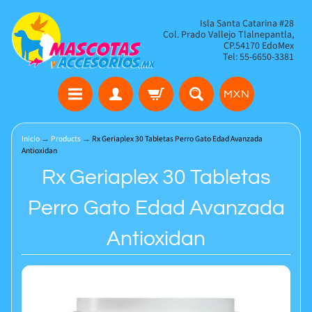
Isla Santa Catarina #28
Col. Prado Vallejo Tlalnepantla,
CP.54170 EdoMex
Tel: 55-6650-3381
MXN
Inicio
→
Products
→
Rx Geriaplex 30 Tabletas Perro Gato Edad Avanzada
Antioxidan
Rx Geriaplex 30 Tabletas
Perro Gato Edad Avanzada
Antioxidan