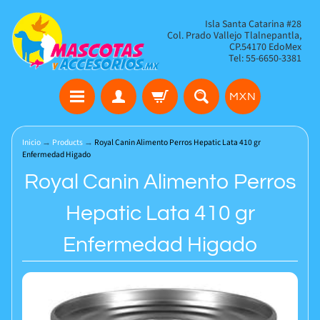
Isla Santa Catarina #28
Col. Prado Vallejo Tlalnepantla,
CP.54170 EdoMex
Tel: 55-6650-3381
MXN
Inicio
→
Products
→
Royal Canin Alimento Perros Hepatic Lata 410 gr
Enfermedad Higado
Royal Canin Alimento Perros
Hepatic Lata 410 gr
Enfermedad Higado