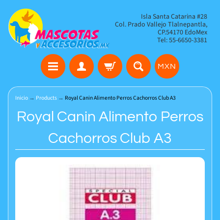
Isla Santa Catarina #28
Col. Prado Vallejo Tlalnepantla,
CP.54170 EdoMex
Tel: 55-6650-3381
MXN
Inicio
→
Products
→
Royal Canin Alimento Perros Cachorros Club A3
Royal Canin Alimento Perros
Cachorros Club A3