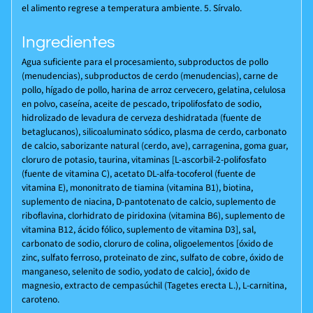
el alimento regrese a temperatura ambiente. 5. Sírvalo.
Ingredientes
Agua suficiente para el procesamiento, subproductos de pollo
(menudencias), subproductos de cerdo (menudencias), carne de
pollo, hígado de pollo, harina de arroz cervecero, gelatina, celulosa
en polvo, caseína, aceite de pescado, tripolifosfato de sodio,
hidrolizado de levadura de cerveza deshidratada (fuente de
betaglucanos), silicoaluminato sódico, plasma de cerdo, carbonato
de calcio, saborizante natural (cerdo, ave), carragenina, goma guar,
cloruro de potasio, taurina, vitaminas [L-ascorbil-2-polifosfato
(fuente de vitamina C), acetato DL-alfa-tocoferol (fuente de
vitamina E), mononitrato de tiamina (vitamina B1), biotina,
suplemento de niacina, D-pantotenato de calcio, suplemento de
riboflavina, clorhidrato de piridoxina (vitamina B6), suplemento de
vitamina B12, ácido fólico, suplemento de vitamina D3], sal,
carbonato de sodio, cloruro de colina, oligoelementos [óxido de
zinc, sulfato ferroso, proteinato de zinc, sulfato de cobre, óxido de
manganeso, selenito de sodio, yodato de calcio], óxido de
magnesio, extracto de cempasúchil (Tagetes erecta L.), L-carnitina,
caroteno.