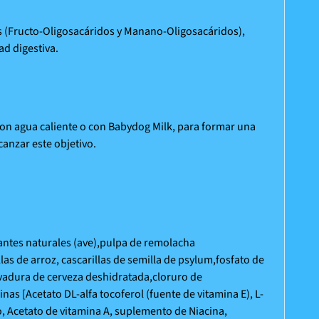
os (Fructo-Oligosacáridos y Manano-Oligosacáridos),
d digestiva.
on agua caliente o con Babydog Milk, para formar una
canzar este objetivo.
izantes naturales (ave),pulpa de remolacha
as de arroz, cascarillas de semilla de psylum,fosfato de
levadura de cerveza deshidratada,cloruro de
nas [Acetato DL-alfa tocoferol (fuente de vitamina E), L-
io, Acetato de vitamina A, suplemento de Niacina,