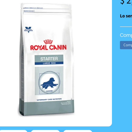
$ 2
Lo sen
Comp
Comp