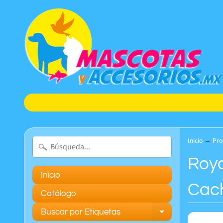
Inicio
→
Pro
Roya
Inicio
Cac
Catálogo
Buscar por Etiquetas
Expand chil