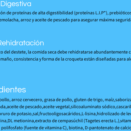
Digestiva
n de proteínas de alta digestibilidad (proteínas L.I.P*), prebiótic
emolacha, arroz y aceite de pescado para asegurar máxima segurida
Rehidratación
o del destete, la comida seca debe rehidratarse abundantemente c
tamaño, consistencia y forma de la croqueta están diseñadas para al
dientes
pollo, arroz cervecero, grasa de pollo, gluten de trigo, maíz,sabor
da,aceite de pescado,aceite vegetal,silicoaluminato sódico,cascarill
oruro de potasio,sal,fructooligosacáridos,L-lisina,hidrolizado de 
rina,DL metionina,extracto de cempasúchil (Tagetes erecta L.),vitami
- polifosfato (fuente de vitamina C), biotina, D-pantotenato de calc