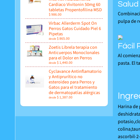
Salud 
Cardiaco Vivitonin 50mg 60
tabletas Propentofilina MSD
Combinació
$ 986.00
pulpa de r
Virbac Allerderm Spot On
Perros Gatos Cuidado Piel 6
Pipetas
$ 865.00
desde
Fácil 
Zoetis Librela terapia con
Anticuerpos Monoclonales
Al comienz
para el Dolor en Perros
pasta. El 
$ 1,440.00
desde
Cyclavance Antinflamatorio
y Antiprurítico no
esteroideo para Perros y
Gatos para el tratamiento
de dermatopatías alérgicas
Ingre
$ 1,387.00
desde
Harina de 
deshidrata
potasio,cl
colina,tau
ascorbil-2