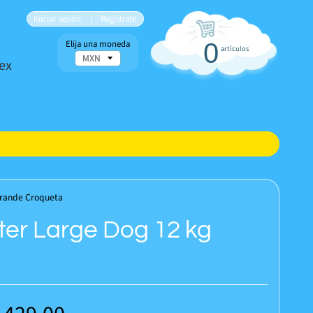
Iniciar sesión
|
Regístrate
Elija una moneda
0
artículos
ex
Grande Croqueta
ter Large Dog 12 kg