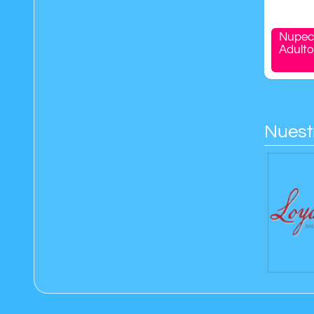
Nupec
Adult
Nuest