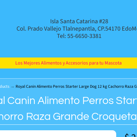
Isla Santa Catarina #28
Col. Prado Vallejo Tlalnepantla, CP.54170 EdoM
Tel: 55-6650-3381
Los Mejores Alimentos y Accesorios para tu Mascota
ducts
→
Royal Canin Alimento Perros Starter Large Dog 12 kg Cachorro Raza 
l Canin Alimento Perros Star
horro Raza Grande Croqueta
d menu