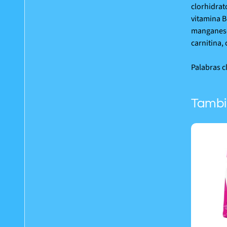
clorhidrat
vitamina B
manganeso,
carnitina,
Palabras c
Tambi