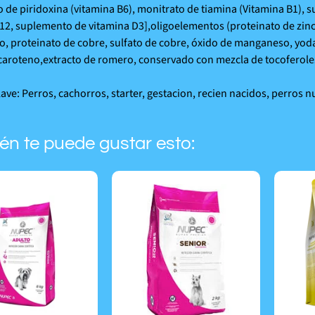
o de piridoxina (vitamina B6), monitrato de tiamina (Vitamina B1), 
12, suplemento de vitamina D3],oligoelementos (proteinato de zinc, 
 proteinato de cobre, sulfato de cobre, óxido de manganeso, yodato 
 caroteno,extracto de romero, conservado con mezcla de tocoferoles 
lave: Perros, cachorros, starter, gestacion, recien nacidos, perros n
én te puede gustar esto: