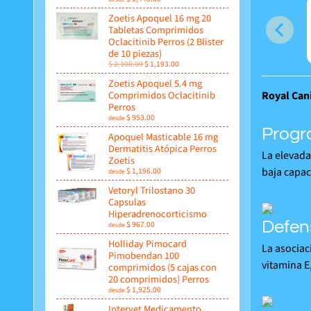
Zoetis Apoquel 16 mg 20
Tabletas Comprimidos
Oclacitinib Perros (2 Blister
de 10 piezas)
$ 2,108.00
$ 1,193.00
Zoetis Apoquel 5.4 mg
Comprimidos Oclacitinib
Royal Can
Perros
$ 953.00
desde
Progr
Apoquel Masticable 16 mg
Dermatitis Atópica Perros
La elevada
Zoetis
baja capac
$ 1,196.00
desde
Vetoryl Trilostano 30
Capsulas
Hiperadrenocorticismo
Defen
$ 967.00
desde
Holliday Pimocard
La asociac
Pimobendan 100
vitamina E
comprimidos (5 cajas con
20 comprimidos) Perros
$ 1,925.00
desde
Intervet Medicamento