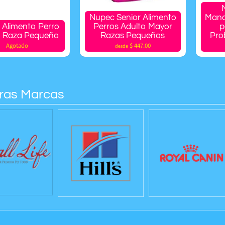
Nupec Senior Alimento
Mana
 Alimento Perro
Perros Adulto Mayor
p
o Raza Pequeña
Razas Pequeñas
Pro
Agotado
$ 447.00
desde
ras Marcas