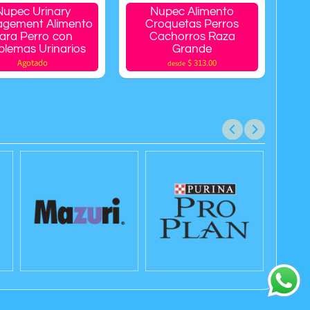
Nupec Urinary
Nupec Alimento
gement Alimento
Croquetas Perros
ara Perro con
Cachorros Raza
blemas Urinarios
Grande
Agotado
$ 313.00
desde