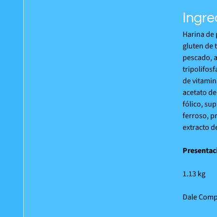
Ingre
Harina de 
gluten de 
pescado, a
tripolifos
de vitamina
acetato de
fólico, su
ferroso, p
extracto d
Presentac
1.13 kg
Dale Compr