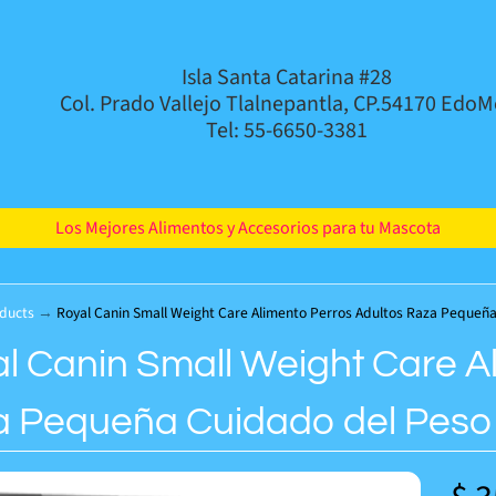
Isla Santa Catarina #28
Col. Prado Vallejo Tlalnepantla, CP.54170 EdoM
Tel: 55-6650-3381
Los Mejores Alimentos y Accesorios para tu Mascota
ducts
→
Royal Canin Small Weight Care Alimento Perros Adultos Raza Pequeña
l Canin Small Weight Care A
 Pequeña Cuidado del Peso 
d menu