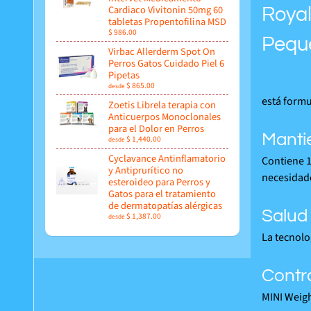
Cardiaco Vivitonin 50mg 60
Royal
tabletas Propentofilina MSD
$ 986.00
Peque
Virbac Allerderm Spot On
Perros Gatos Cuidado Piel 6
Pipetas
$ 865.00
desde
está formu
Zoetis Librela terapia con
Anticuerpos Monoclonales
para el Dolor en Perros
Mantie
$ 1,440.00
desde
Cyclavance Antinflamatorio
Contiene 
y Antiprurítico no
necesidade
esteroideo para Perros y
Gatos para el tratamiento
de dermatopatías alérgicas
Salud
$ 1,387.00
desde
La tecnolo
Contro
MINI Weigh