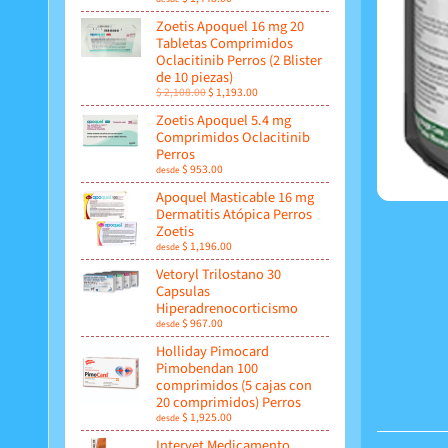
Zoetis Apoquel 16 mg 20
Tabletas Comprimidos
Oclacitinib Perros (2 Blister
de 10 piezas)
$ 2,108.00
$ 1,193.00
Zoetis Apoquel 5.4 mg
Comprimidos Oclacitinib
Perros
$ 953.00
desde
Apoquel Masticable 16 mg
Dermatitis Atópica Perros
Zoetis
$ 1,196.00
desde
Vetoryl Trilostano 30
Capsulas
Hiperadrenocorticismo
$ 967.00
desde
Holliday Pimocard
Pimobendan 100
comprimidos (5 cajas con
20 comprimidos) Perros
$ 1,925.00
desde
Intervet Medicamento