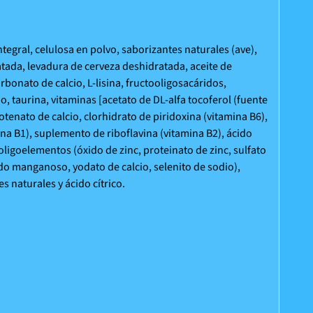
ntegral, celulosa en polvo, saborizantes naturales (ave),
atada, levadura de cerveza deshidratada, aceite de
rbonato de calcio, L-lisina, fructooligosacáridos,
o, taurina, vitaminas [acetato de DL-alfa tocoferol (fuente
otenato de calcio, clorhidrato de piridoxina (vitamina B6),
na B1), suplemento de riboflavina (vitamina B2), ácido
oligoelementos (óxido de zinc, proteinato de zinc, sulfato
do manganoso, yodato de calcio, selenito de sodio),
 naturales y ácido cítrico.