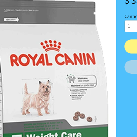
$ 
Canti