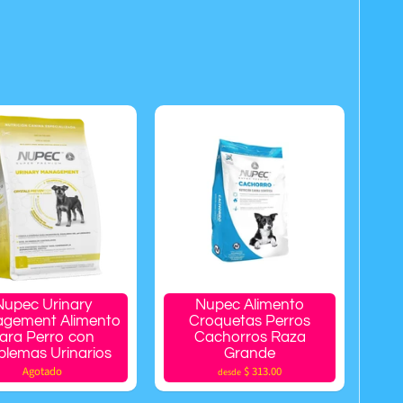
Nupec Urinary
Nupec Alimento
gement Alimento
Croquetas Perros
ara Perro con
Cachorros Raza
blemas Urinarios
Grande
Agotado
$ 313.00
desde