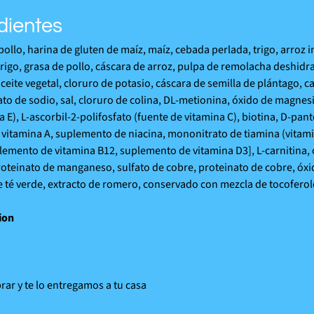
dientes
pollo, harina de gluten de maíz, maíz, cebada perlada, trigo, arroz i
trigo, grasa de pollo, cáscara de arroz, pulpa de remolacha deshidr
ceite vegetal, cloruro de potasio, cáscara de semilla de plántago, ca
fato de sodio, sal, cloruro de colina, DL-metionina, óxido de magnesi
 E), L-ascorbil-2-polifosfato (fuente de vitamina C), biotina, D-pant
 vitamina A, suplemento de niacina, mononitrato de tiamina (vitami
plemento de vitamina B12, suplemento de vitamina D3], L-carnitina, 
roteinato de manganeso, sulfato de cobre, proteinato de cobre, óxi
e té verde, extracto de romero, conservado con mezcla de tocoferoles
ion
ar y te lo entregamos a tu casa