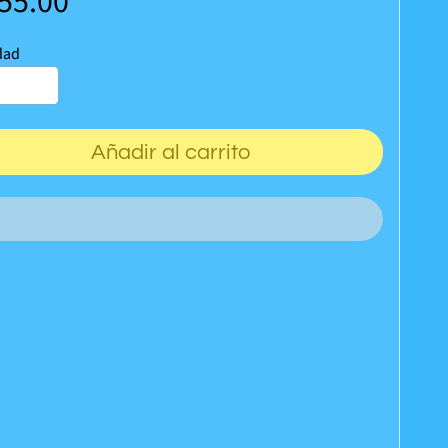
355.00
dad
Añadir al carrito