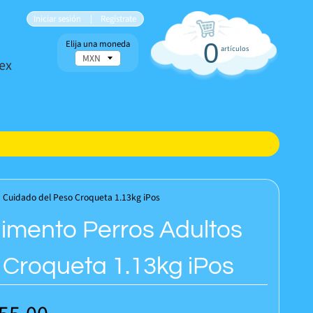
Iniciar sesión
|
Regístrate
Elija una moneda
0
artículos
ex
 Cuidado del Peso Croqueta 1.13kg iPos
limento Perros Adultos
Croqueta 1.13kg iPos