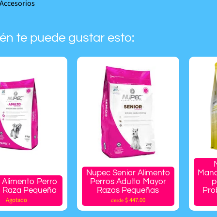
Accesorios
én te puede gustar esto:
Nupec Senior Alimento
Mana
 Alimento Perro
Perros Adulto Mayor
p
o Raza Pequeña
Razas Pequeñas
Pro
Agotado
$ 447.00
desde