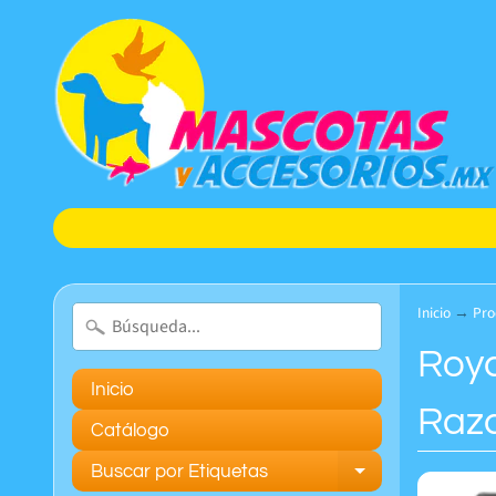
Inicio
→
Pro
Roya
Inicio
Raza
Catálogo
Buscar por Etiquetas
Expand chil