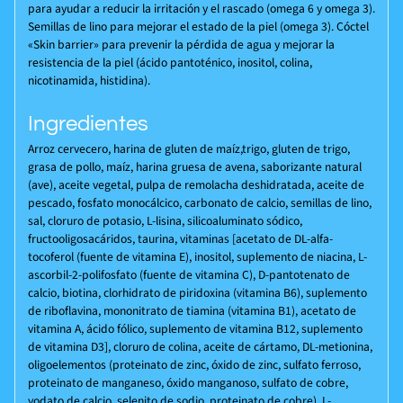
para ayudar a reducir la irritación y el rascado (omega 6 y omega 3).
Semillas de lino para mejorar el estado de la piel (omega 3). Cóctel
«Skin barrier» para prevenir la pérdida de agua y mejorar la
resistencia de la piel (ácido pantoténico, inositol, colina,
nicotinamida, histidina).
Ingredientes
Arroz cervecero, harina de gluten de maíz,trigo, gluten de trigo,
grasa de pollo, maíz, harina gruesa de avena, saborizante natural
(ave), aceite vegetal, pulpa de remolacha deshidratada, aceite de
pescado, fosfato monocálcico, carbonato de calcio, semillas de lino,
sal, cloruro de potasio, L-lisina, silicoaluminato sódico,
fructooligosacáridos, taurina, vitaminas [acetato de DL-alfa-
tocoferol (fuente de vitamina E), inositol, suplemento de niacina, L-
ascorbil-2-polifosfato (fuente de vitamina C), D-pantotenato de
calcio, biotina, clorhidrato de piridoxina (vitamina B6), suplemento
de riboflavina, mononitrato de tiamina (vitamina B1), acetato de
vitamina A, ácido fólico, suplemento de vitamina B12, suplemento
de vitamina D3], cloruro de colina, aceite de cártamo, DL-metionina,
oligoelementos (proteinato de zinc, óxido de zinc, sulfato ferroso,
proteinato de manganeso, óxido manganoso, sulfato de cobre,
yodato de calcio, selenito de sodio, proteinato de cobre), L-