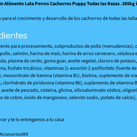
in Alimento Lata Perros Cachorros Puppy Todas las Razas .385kg
para el crecimiento y desarrollo de los cachorros de todas las tall
dientes
iente para procesamiento, subproductos de pollo (menudencias), 
pollo, salmón, harina de maíz, harina de arroz cervecero, celulosa
da, plasma de cerdo, goma guar, aceite vegetal, cloruro de potasio, 
ina, fosfato tricálcico, vitaminas [L-ascorbil-2-polifosfato (fuente d
), mononitrato de tiamina (vitamina B1), biotina, suplemento de ni
a, clorhidrato de piridoxina (vitamina B6), suplemento de vitamina B
 aceite de pescado, cisteína, glicina, silicoaluminato sódico, oligoe
ato de cobre, óxido de manganeso, selenito sodio, yodato de calcio],
ar y te lo entregamos a tu casa
AccesoriosMX