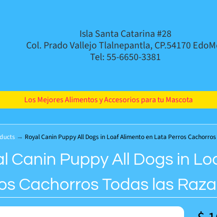
Isla Santa Catarina #28
Col. Prado Vallejo Tlalnepantla, CP.54170 EdoM
Tel: 55-6650-3381
Los Mejores Alimentos y Accesorios para tu Mascota
ducts
→
Royal Canin Puppy All Dogs in Loaf Alimento en Lata Perros Cachorros
l Canin Puppy All Dogs in Lo
os Cachorros Todas las Raza
d menu