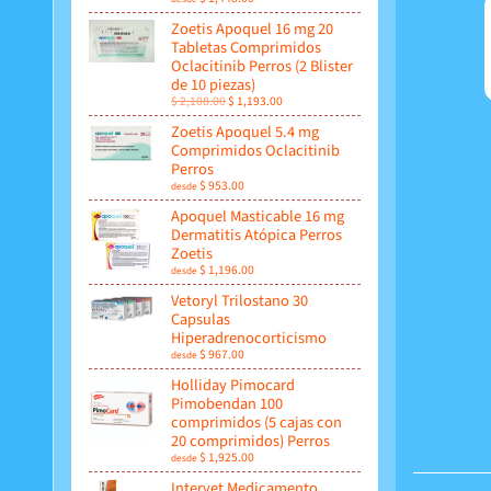
Zoetis Apoquel 16 mg 20
Tabletas Comprimidos
Oclacitinib Perros (2 Blister
de 10 piezas)
$ 2,108.00
$ 1,193.00
Zoetis Apoquel 5.4 mg
Comprimidos Oclacitinib
Perros
$ 953.00
desde
Apoquel Masticable 16 mg
Dermatitis Atópica Perros
Zoetis
$ 1,196.00
desde
Vetoryl Trilostano 30
Capsulas
Hiperadrenocorticismo
$ 967.00
desde
Holliday Pimocard
Pimobendan 100
comprimidos (5 cajas con
20 comprimidos) Perros
$ 1,925.00
desde
Intervet Medicamento