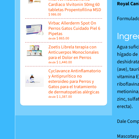
Royal Can
Cardiaco Vivitonin 50mg 60
tabletas Propentofilina MSD
$ 986.00
Formulado 
Virbac Allerderm Spot On
Perros Gatos Cuidado Piel 6
Pipetas
Ingre
$ 865.00
desde
Agua sufic
Zoetis Librela terapia con
Anticuerpos Monoclonales
hígado de 
para el Dolor en Perros
deshidrata
$ 1,440.00
desde
(ave), taur
Cyclavance Antinflamatorio
y Antiprurítico no
vitamina E
esteroideo para Perros y
riboflavin
Gatos para el tratamiento
metionina,
de dermatopatías alérgicas
$ 1,387.00
desde
zinc, sulf
erecta).
Dale Compr
Mascotasy