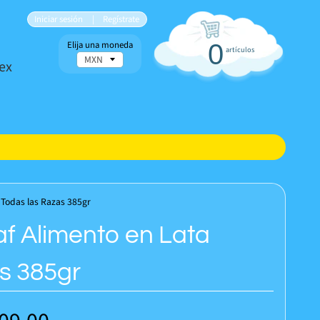
Iniciar sesión
|
Regístrate
Elija una moneda
0
artículos
ex
 Todas las Razas 385gr
af Alimento en Lata
s 385gr