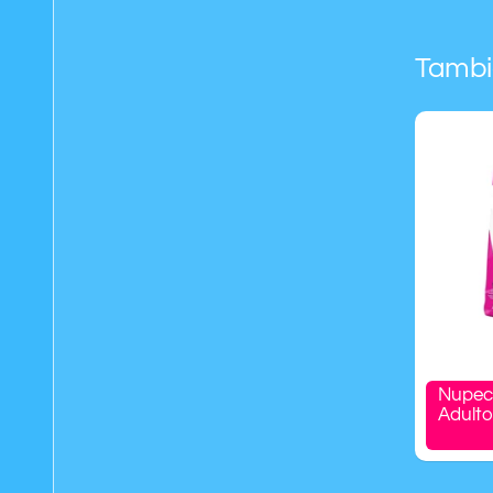
Tambi
Nupec
Adult