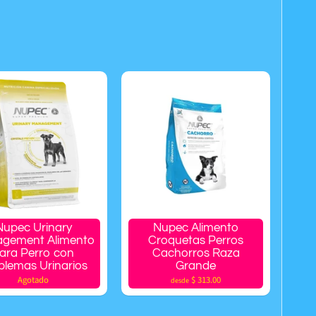
Nupec Urinary
Nupec Alimento
gement Alimento
Croquetas Perros
ara Perro con
Cachorros Raza
blemas Urinarios
Grande
Agotado
$ 313.00
desde