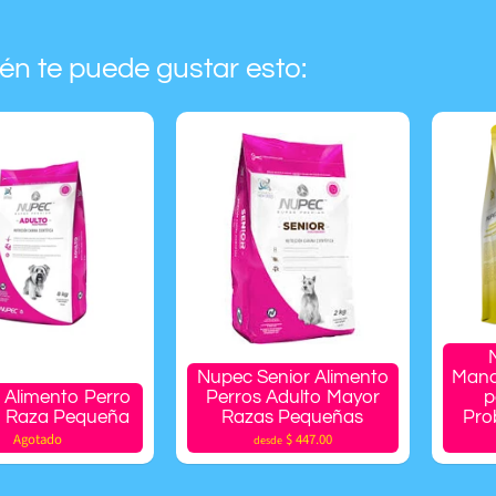
én te puede gustar esto:
Nupec Senior Alimento
Mana
 Alimento Perro
Perros Adulto Mayor
p
o Raza Pequeña
Razas Pequeñas
Pro
Agotado
$ 447.00
desde