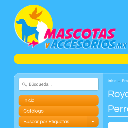
Inicio
→
Pro
Roya
Inicio
Perr
Catálogo
Buscar por Etiquetas
Expand chil