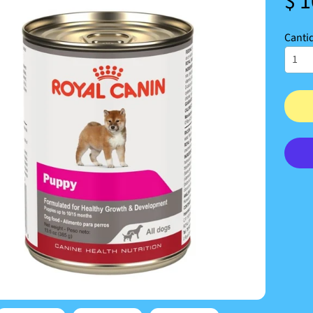
$ 
Canti