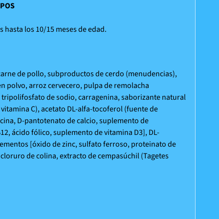
 iPOS
as hasta los 10/15 meses de edad.
carne de pollo, subproductos de cerdo (menudencias),
 en polvo, arroz cervecero, pulpa de remolacha
tripolifosfato de sodio, carragenina, saborizante natural
e vitamina C), acetato DL-alfa-tocoferol (fuente de
acina, D-pantotenato de calcio, suplemento de
12, ácido fólico, suplemento de vitamina D3], DL-
lementos [óxido de zinc, sulfato ferroso, proteinato de
 cloruro de colina, extracto de cempasúchil (Tagetes