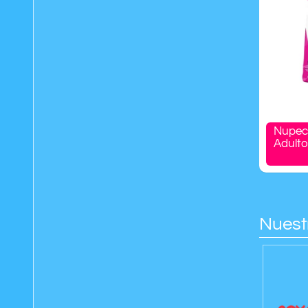
Nupec
Adult
Nuest