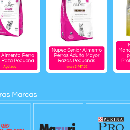
Nupec Senior Alimento
Mana
 Alimento Perro
Perros Adulto Mayor
p
o Raza Pequeña
Razas Pequeñas
Pro
Agotado
$ 447.00
desde
ras Marcas