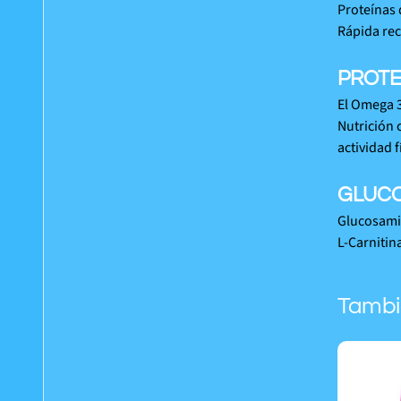
Proteínas 
Rápida rec
PROTE
El Omega 3
Nutrición 
actividad f
GLUCO
Glucosamin
L-Carnitin
Tambi