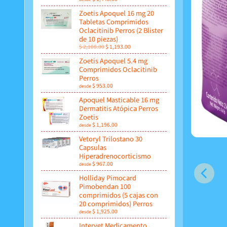
Zoetis Apoquel 16 mg 20
Tabletas Comprimidos
Oclacitinib Perros (2 Blister
de 10 piezas)
$ 2,108.00
$ 1,193.00
Zoetis Apoquel 5.4 mg
Comprimidos Oclacitinib
Perros
$ 953.00
desde
Apoquel Masticable 16 mg
Dermatitis Atópica Perros
Zoetis
$ 1,196.00
desde
Vetoryl Trilostano 30
Capsulas
Hiperadrenocorticismo
$ 967.00
desde
Holliday Pimocard
Pimobendan 100
comprimidos (5 cajas con
20 comprimidos) Perros
$ 1,925.00
desde
Intervet Medicamento