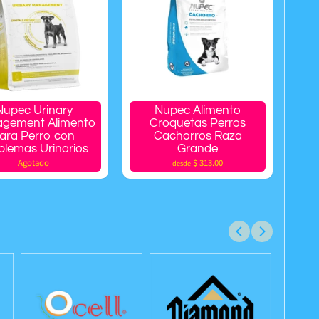
Nupec Urinary
Nupec Alimento
gement Alimento
Croquetas Perros
ara Perro con
Cachorros Raza
blemas Urinarios
Grande
Agotado
$ 313.00
desde