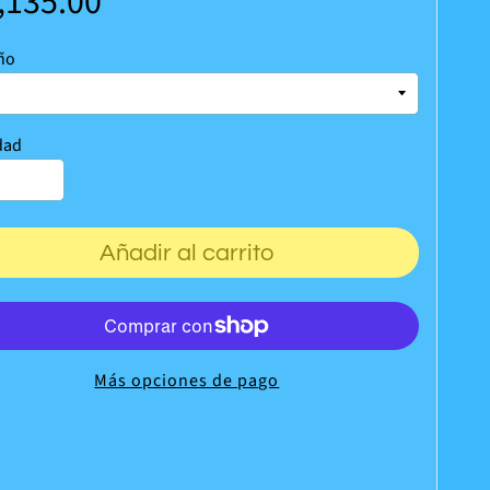
,135.00
ño
dad
Añadir al carrito
Más opciones de pago