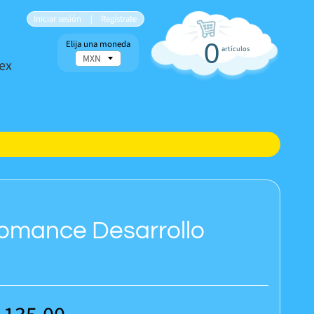
Iniciar sesión
|
Regístrate
Elija una moneda
0
artículos
ex
fomance Desarrollo