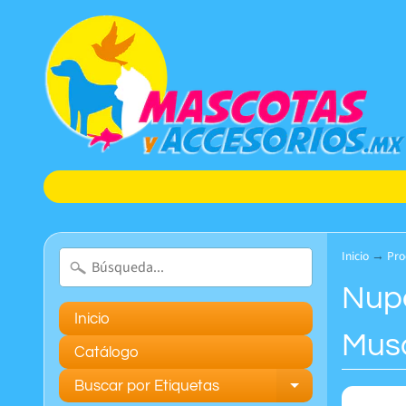
Inicio
→
Pro
Nupe
Inicio
Mus
Catálogo
Buscar por Etiquetas
Expand chil