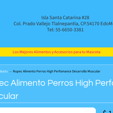
Isla Santa Catarina #28
Col. Prado Vallejo Tlalnepantla, CP.54170 EdoM
Tel: 55-6650-3381
Los Mejores Alimentos y Accesorios para tu Mascota
ducts
→
Nupec Alimento Perros High Perfomance Desarrollo Muscular
c Alimento Perros High Per
cular
d menu