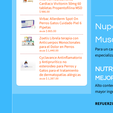
Cardiaco Vivitonin 50mg 60
tabletas Propentofilina MSD
$ 986.00
Virbac Allerderm Spot On
Perros Gatos Cuidado Piel 6
Nupe
Pipetas
$ 865.00
desde
Mus
Zoetis Librela terapia con
Anticuerpos Monoclonales
para el Dolor en Perros
Para un ca
$ 1,440.00
desde
especializ
Cyclavance Antinflamatorio
y Antiprurítico no
esteroideo para Perros y
NUTR
Gatos para el tratamiento
de dermatopatías alérgicas
MEJOR
$ 1,387.00
desde
Alto conte
mayor inge
REFUERZO