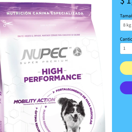
$ 1
Tama
Canti