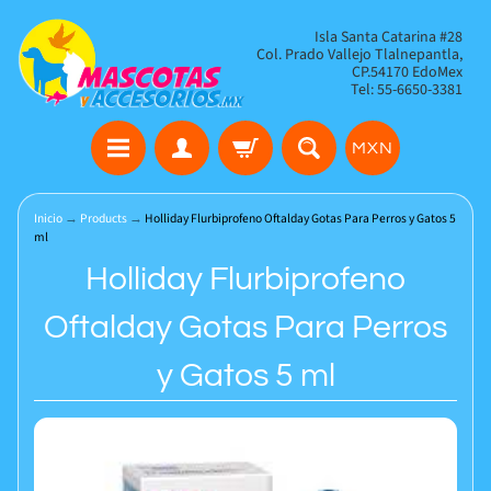
Isla Santa Catarina #28
Col. Prado Vallejo Tlalnepantla,
CP.54170 EdoMex
Tel: 55-6650-3381
MXN
Inicio
→
Products
→
Holliday Flurbiprofeno Oftalday Gotas Para Perros y Gatos 5
ml
Holliday Flurbiprofeno
Oftalday Gotas Para Perros
y Gatos 5 ml