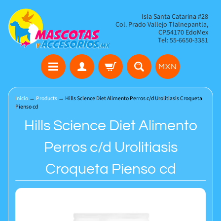
Isla Santa Catarina #28
Col. Prado Vallejo Tlalnepantla,
CP.54170 EdoMex
Tel: 55-6650-3381
MXN
Inicio
→
Products
→
Hills Science Diet Alimento Perros c/d Urolitiasis Croqueta
Pienso cd
Hills Science Diet Alimento
Perros c/d Urolitiasis
Croqueta Pienso cd