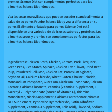
premios
Science Diet
son complementos perfectos para los
alimentos
Science Diet
húmedos.
Vea las cosas maravillosas que pueden suceder cuando alimenta la
salud de su perro. Pruebe
Science Diet
y vea la diferencia en su
perro. El alimento enlatado para perros
Science Diet
está
disponible en una variedad de deliciosos sabores y proteínas. Los
alimentos secos y premios son complementos perfectos para los
alimentos
Science Diet
húmedos.
Ingredientes:
Chicken Broth, Chicken, Carrots, Pork Liver, Rice,
Green Peas, Rice Starch, Spinach, Chicken Liver Flavor, Dried Beet
Pulp, Powdered Cellulose, Chicken Fat, Potassium Alginate,
Soybean Oil, Calcium Chloride, Wheat Gluten, Choline Chloride,
Monosodium Phosphate, Guar Gum, Dicalcium Phosphate, Calcium
Lactate, Calcium Gluconate, vitamins (Vitamin E Supplement, L-
Ascorbyl-2-Polyphosphate (source of Vitamin C), Thiamine
Mononitrate, Niacin Supplement, Calcium Pantothenate, Vitamin
B12 Supplement, Pyridoxine Hydrochloride, Biotin, Riboflavin
Supplement, Vitamin D3 Supplement, Folic Acid), Flaxseed, Sodium
Tripolyphosphate, minerals (Zinc Oxide, Ferrous Sulfate, Manganese