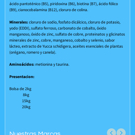
ácido pantoténico (B5), piridoxina (B6), biotina (B7), ácido fólico
(B9), cianocobalamina (B12), cloruro de colina.
Minerales:
cloruro de sodio, fosfato dicálcico, cloruro de potasio,
yodo (EDDI), sulfato ferroso, carbonato de cobalto, óxido
manganoso, óxido de zinc, sulfato de cobre, proteinatos y glicinatos
minerales de zinc, cobre, manganeso, cobalto y selenio, sabor
lácteo, extracto de Yucca schidigera, aceites esenciales de plantas
(orégano, romero y canela).
Aminoácidos:
metionina y taurina.
Presentacion:
Bolsa de 2kg
8kg
15kg
20kg
Nuestras Marcas