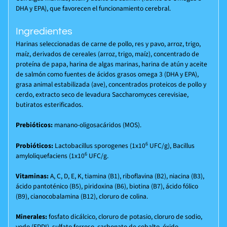
DHA y EPA), que favorecen el funcionamiento cerebral.
Ingredientes
Harinas seleccionadas de carne de pollo, res y pavo, arroz, trigo,
maíz, derivados de cereales (arroz, trigo, maíz), concentrado de
proteína de papa, harina de algas marinas, harina de atún y aceite
de salmón como fuentes de ácidos grasos omega 3 (DHA y EPA),
grasa animal estabilizada (ave), concentrados proteicos de pollo y
cerdo, extracto seco de levadura Saccharomyces cerevisiae,
butiratos esterificados.
Prebióticos:
manano-oligosacáridos (MOS).
6
Probióticos:
Lactobacillus sporogenes (1x10
UFC/g), Bacillus
6
amyloliquefaciens (1x10
UFC/g.
Vitaminas:
A, C, D, E, K, tiamina (B1), riboflavina (B2), niacina (B3),
ácido pantoténico (B5), piridoxina (B6), biotina (B7), ácido fólico
(B9), cianocobalamina (B12), cloruro de colina.
Minerales:
fosfato dicálcico, cloruro de potasio, cloruro de sodio,
yodo (EDDI), sulfato ferroso, carbonato de cobalto, óxido