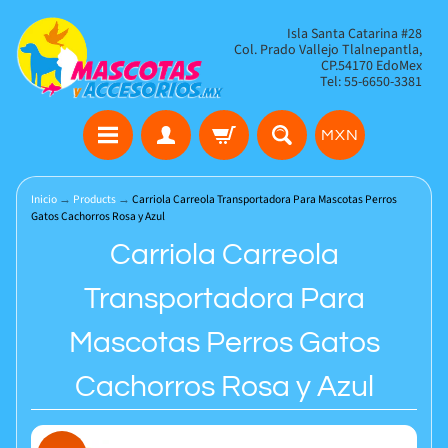
Isla Santa Catarina #28
Col. Prado Vallejo Tlalnepantla,
CP.54170 EdoMex
Tel: 55-6650-3381
MXN
Inicio
→
Products
→
Carriola Carreola Transportadora Para Mascotas Perros
Gatos Cachorros Rosa y Azul
Carriola Carreola
Transportadora Para
Mascotas Perros Gatos
Cachorros Rosa y Azul