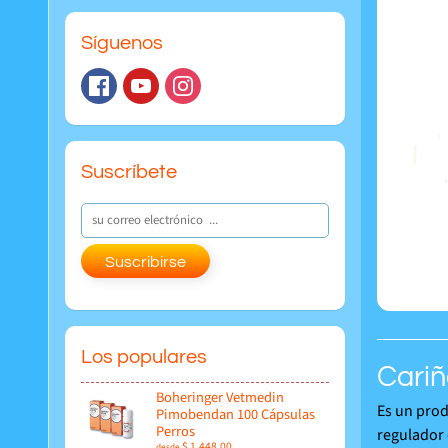
Síguenos
Suscríbete
Suscribirse
Los populares
Cariñ
Boheringer Vetmedin
Es un prod
Pimobendan 100 Cápsulas
Perros
regulador 
$ 1,448.00
desde