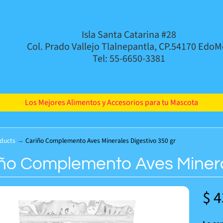
Isla Santa Catarina #28
Col. Prado Vallejo Tlalnepantla, CP.54170 EdoM
Tel: 55-6650-3381
Los Mejores Alimentos y Accesorios para tu Mascota
ducts
→
Cariño Complemento Aves Minerales Digestivo 350 gr
ño Complemento Aves Mineral
$ 4
d menu