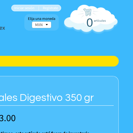
Iniciar sesión
|
Regístrate
Elija una moneda
0
artículos
ex
es Digestivo 350 gr
3.00