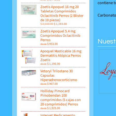
contiene t
Zoetis Apoquel 16 mg 20
Tabletas Comprimidos
Carbonato 
Oclacitinib Perros (2 Blister
de 10 piezas)
$ 2,108.00
$ 1,193.00
Zoetis Apoquel 5.4 mg
Comprimidos Oclacitinib
Perros
Nuest
$ 953.00
desde
Apoquel Masticable 16 mg
Dermatitis Atópica Perros
Zoetis
$ 1,196.00
desde
Vetoryl Trilostano 30
Capsulas
Hiperadrenocorticismo
$ 967.00
desde
Holliday Pimocard
Pimobendan 100
comprimidos (5 cajas con
20 comprimidos) Perros
$ 1,925.00
desde
Intervet Medicamento