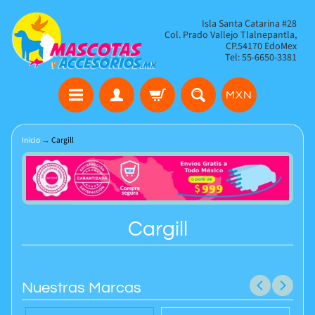
Isla Santa Catarina #28
Col. Prado Vallejo Tlalnepantla,
CP.54170 EdoMex
Tel: 55-6650-3381
MXN
Inicio
→
Cargill
Cargill
Nuestras Marcas